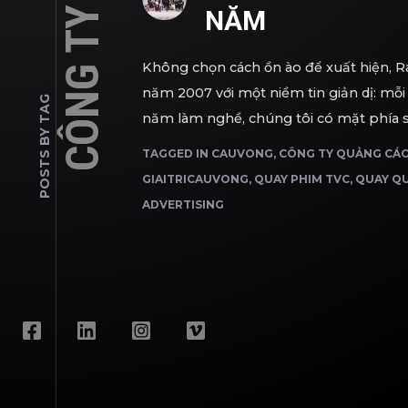
CÔNG TY REG
NĂM
Không chọn cách ồn ào để xuất hiện, R
năm 2007 với một niềm tin giản dị: mỗi
POSTS BY TAG
năm làm nghề, chúng tôi có mặt phía sa
TAGGED IN
CAUVONG
,
CÔNG TY QUẢNG CÁO
GIAITRICAUVONG
,
QUAY PHIM TVC
,
QUAY Q
ADVERTISING