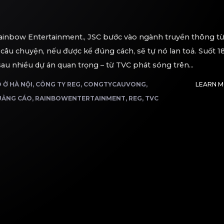
ainbow Entertainment., JSC bước vào ngành truyền thông t
 câu chuyện, nếu được kể đúng cách, sẽ tự nó lan toả. Suốt 1
u nhiều dự án quan trọng – từ TVC phát sóng trên...
 Ở HÀ NỘI
,
CÔNG TY REG
,
CONGTYCAUVONG
,
LEARN 
UẢNG CÁO
,
RAINBOWENTERTAINMENT
,
REG
,
TVC