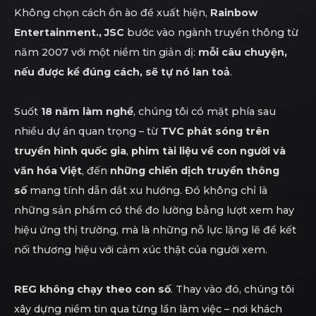
Không chọn cách ồn ào để xuất hiện,
Rainbow
Entertainment., JSC
bước vào ngành truyền thông từ
năm 2007 với một niềm tin giản dị:
mỗi câu chuyện,
nếu được kể đúng cách, sẽ tự nó lan toả
.
Suốt
18 năm làm nghề
, chúng tôi có mặt phía sau
nhiều dự án quan trọng – từ
TVC phát sóng trên
truyền hình quốc gia
,
phim tài liệu về con người và
văn hóa Việt
, đến
những chiến dịch truyền thông
số
mang tính dẫn dắt xu hướng. Đó không chỉ là
những sản phẩm có thể đo lường bằng lượt xem hay
hiệu ứng thị trường, mà là những nỗ lực lặng lẽ để kết
nối thương hiệu với cảm xúc thật của người xem.
REG không chạy theo con số
. Thay vào đó, chúng tôi
xây dựng niềm tin qua từng lần làm việc – nơi khách